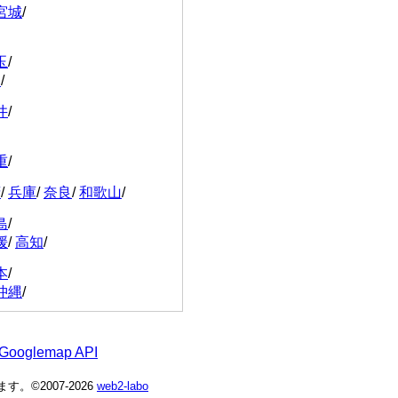
宮城
/
玉
/
川
/
井
/
重
/
府
/
兵庫
/
奈良
/
和歌山
/
島
/
媛
/
高知
/
本
/
沖縄
/
 Googlemap API
©2007-2026
web2-labo