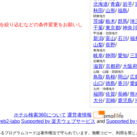
北海道
/
青森
/
岩手
/
秋田
/
山形
/
福島
/
関東地方
茨城
/
栃木
/
群馬
/
埼
を絞り込むなどの条件変更をお願いし
千葉
/
東京都
/
神奈
甲信越・北陸地方
新潟
/
富山
/
石川
/
福
山梨
/
長野
/
東海地方
岐阜
/
静岡
/
愛知
/
三
近畿地方
滋賀
/
京都府
/
大阪
山陰・山陽・四国地方
鳥取
/
島根
/
岡山
/
広
山口
/
徳島
/
香川
/
愛
九州・沖縄地方
福岡
/
佐賀
/
長崎
/
熊
大分
/
宮崎
/
鹿児島
/
ホテル検索360について
運営者情報
eb2-labo
Supported by 楽天ウェブサービス
and
Supported by
るプログラムコードは著作権法で守られています。無断コピー、利用を禁じます。