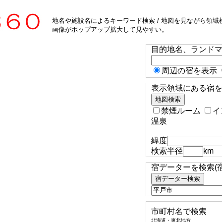
地名や施設名によるキーワード検索 / 地図を見ながら領域検
画像がポップアップ拡大して見やすい。
目的地名、ランド
周辺の宿を表示
表示領域にある宿を検
禁煙ルーム
イ
温泉
緯度
検索半径
km
宿データーを検索(
市町村名で検索
北海道・東北地方