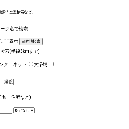
索 / 空室検索など。
マーク名で検索
非表示
索(半径3kmまで)
ンターネット
大浴場
経度
宿名、住所など)