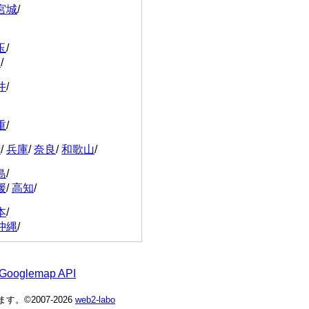
宮城
/
玉
/
川
/
井
/
重
/
府
/
兵庫
/
奈良
/
和歌山
/
島
/
媛
/
高知
/
本
/
沖縄
/
 Googlemap API
©2007-2026
web2-labo