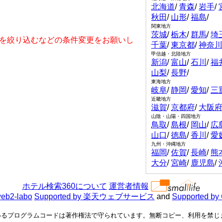
北海道
/
青森
/
岩手
/
秋田
/
山形
/
福島
/
関東地方
茨城
/
栃木
/
群馬
/
埼
を絞り込むなどの条件変更をお願いし
千葉
/
東京都
/
神奈
甲信越・北陸地方
新潟
/
富山
/
石川
/
福
山梨
/
長野
/
東海地方
岐阜
/
静岡
/
愛知
/
三
近畿地方
滋賀
/
京都府
/
大阪
山陰・山陽・四国地方
鳥取
/
島根
/
岡山
/
広
山口
/
徳島
/
香川
/
愛
九州・沖縄地方
福岡
/
佐賀
/
長崎
/
熊
大分
/
宮崎
/
鹿児島
/
ホテル検索360について
運営者情報
eb2-labo
Supported by 楽天ウェブサービス
and
Supported by
るプログラムコードは著作権法で守られています。無断コピー、利用を禁じます。