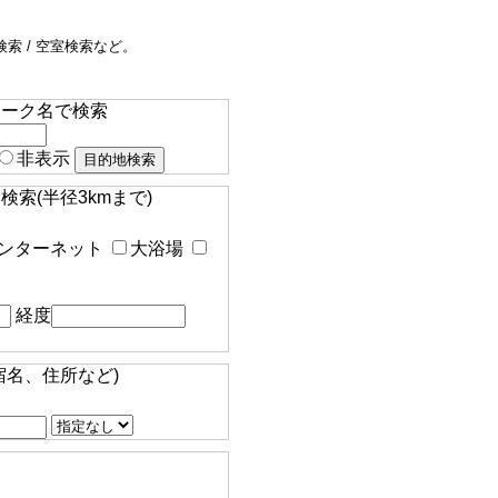
索 / 空室検索など。
マーク名で検索
非表示
索(半径3kmまで)
ンターネット
大浴場
経度
宿名、住所など)