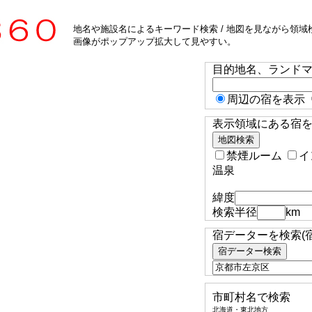
地名や施設名によるキーワード検索 / 地図を見ながら領域検
画像がポップアップ拡大して見やすい。
目的地名、ランド
周辺の宿を表示
表示領域にある宿を検
禁煙ルーム
イ
温泉
緯度
検索半径
km
宿データーを検索(
市町村名で検索
北海道・東北地方