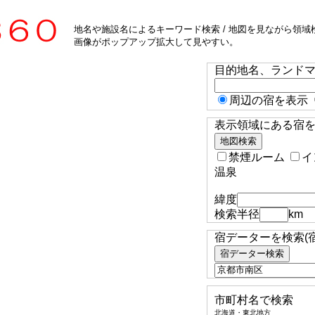
地名や施設名によるキーワード検索 / 地図を見ながら領域検
画像がポップアップ拡大して見やすい。
目的地名、ランド
周辺の宿を表示
表示領域にある宿を検
禁煙ルーム
イ
温泉
緯度
検索半径
km
宿データーを検索(
市町村名で検索
北海道・東北地方