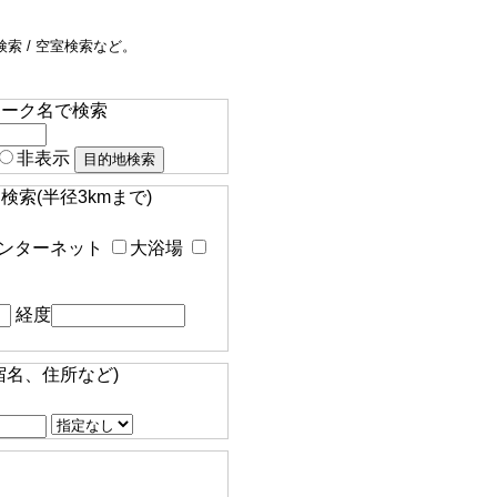
索 / 空室検索など。
マーク名で検索
非表示
索(半径3kmまで)
ンターネット
大浴場
経度
宿名、住所など)