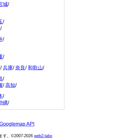
宮城
/
玉
/
川
/
井
/
重
/
府
/
兵庫
/
奈良
/
和歌山
/
島
/
媛
/
高知
/
本
/
沖縄
/
 Googlemap API
©2007-2026
web2-labo