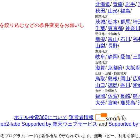
北海道
/
青森
/
岩手
/
秋田
/
山形
/
福島
/
関東地方
茨城
/
栃木
/
群馬
/
埼
を絞り込むなどの条件変更をお願いし
千葉
/
東京都
/
神奈
甲信越・北陸地方
新潟
/
富山
/
石川
/
福
山梨
/
長野
/
東海地方
岐阜
/
静岡
/
愛知
/
三
近畿地方
滋賀
/
京都府
/
大阪
山陰・山陽・四国地方
鳥取
/
島根
/
岡山
/
広
山口
/
徳島
/
香川
/
愛
九州・沖縄地方
福岡
/
佐賀
/
長崎
/
熊
大分
/
宮崎
/
鹿児島
/
ホテル検索360について
運営者情報
eb2-labo
Supported by 楽天ウェブサービス
and
Supported by
るプログラムコードは著作権法で守られています。無断コピー、利用を禁じます。