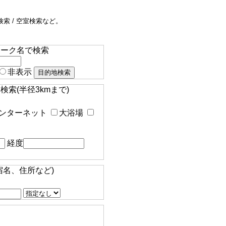
索 / 空室検索など。
マーク名で検索
非表示
索(半径3kmまで)
ンターネット
大浴場
経度
宿名、住所など)