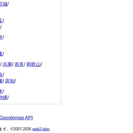
宮城
/
玉
/
川
/
井
/
重
/
府
/
兵庫
/
奈良
/
和歌山
/
島
/
媛
/
高知
/
本
/
沖縄
/
 Googlemap API
©2007-2026
web2-labo