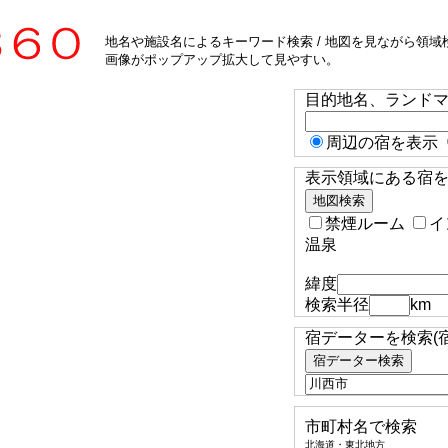
地名や施設名によるキーワード検索 / 地図を見ながら領域検
画像がポップアップ拡大して見やすい。
目的地名、ランド
周辺の宿を表示
表示領域にある宿を検
禁煙ルーム
イ
温泉
緯度
検索半径
km
宿データーを検索(
市町村名で検索
北海道・東北地方