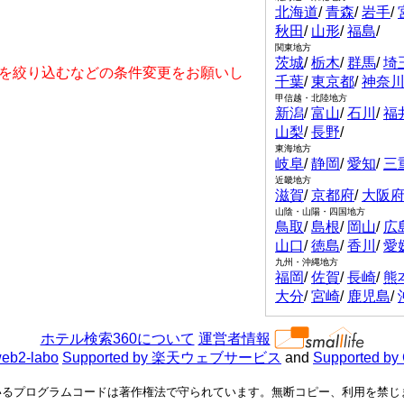
北海道
/
青森
/
岩手
/
秋田
/
山形
/
福島
/
関東地方
茨城
/
栃木
/
群馬
/
埼
を絞り込むなどの条件変更をお願いし
千葉
/
東京都
/
神奈
甲信越・北陸地方
新潟
/
富山
/
石川
/
福
山梨
/
長野
/
東海地方
岐阜
/
静岡
/
愛知
/
三
近畿地方
滋賀
/
京都府
/
大阪
山陰・山陽・四国地方
鳥取
/
島根
/
岡山
/
広
山口
/
徳島
/
香川
/
愛
九州・沖縄地方
福岡
/
佐賀
/
長崎
/
熊
大分
/
宮崎
/
鹿児島
/
ホテル検索360について
運営者情報
eb2-labo
Supported by 楽天ウェブサービス
and
Supported by
るプログラムコードは著作権法で守られています。無断コピー、利用を禁じます。