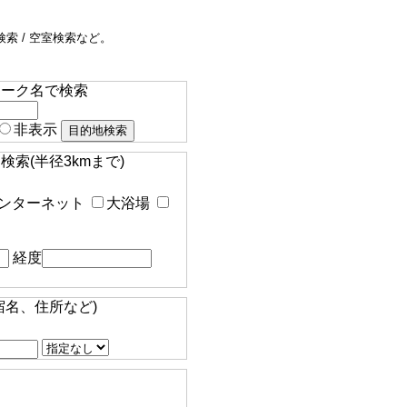
索 / 空室検索など。
マーク名で検索
非表示
索(半径3kmまで)
ンターネット
大浴場
経度
宿名、住所など)