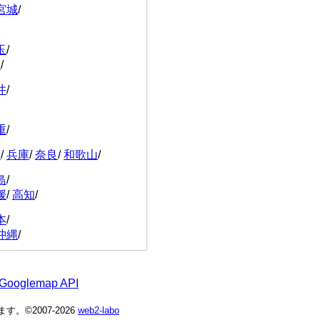
宮城
/
玉
/
川
/
井
/
重
/
府
/
兵庫
/
奈良
/
和歌山
/
島
/
媛
/
高知
/
本
/
沖縄
/
 Googlemap API
©2007-2026
web2-labo