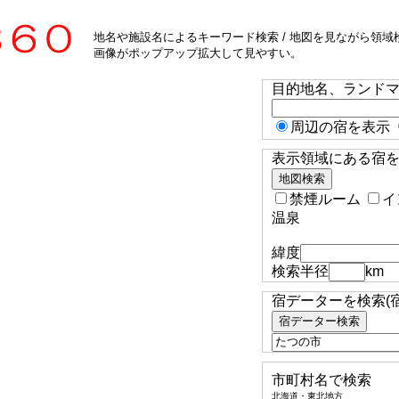
地名や施設名によるキーワード検索 / 地図を見ながら領域検
画像がポップアップ拡大して見やすい。
目的地名、ランド
周辺の宿を表示
表示領域にある宿を検
禁煙ルーム
イ
温泉
緯度
検索半径
km
宿データーを検索(
市町村名で検索
北海道・東北地方