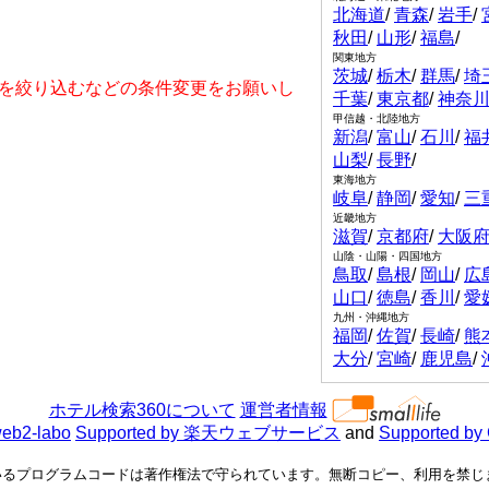
北海道
/
青森
/
岩手
/
秋田
/
山形
/
福島
/
関東地方
茨城
/
栃木
/
群馬
/
埼
を絞り込むなどの条件変更をお願いし
千葉
/
東京都
/
神奈
甲信越・北陸地方
新潟
/
富山
/
石川
/
福
山梨
/
長野
/
東海地方
岐阜
/
静岡
/
愛知
/
三
近畿地方
滋賀
/
京都府
/
大阪
山陰・山陽・四国地方
鳥取
/
島根
/
岡山
/
広
山口
/
徳島
/
香川
/
愛
九州・沖縄地方
福岡
/
佐賀
/
長崎
/
熊
大分
/
宮崎
/
鹿児島
/
ホテル検索360について
運営者情報
eb2-labo
Supported by 楽天ウェブサービス
and
Supported by
るプログラムコードは著作権法で守られています。無断コピー、利用を禁じます。