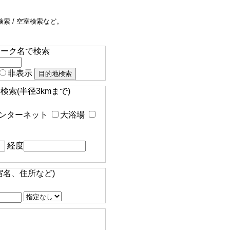
索 / 空室検索など。
マーク名で検索
非表示
索(半径3kmまで)
ンターネット
大浴場
経度
宿名、住所など)