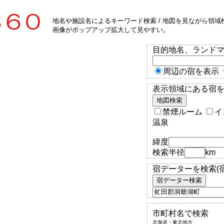
地名や施設名によるキーワード検索 / 地図を見ながら領域検
画像がポップアップ拡大して見やすい。
目的地名、ランド
周辺の宿を表示
表示領域にある宿を検
禁煙ルーム
イ
温泉
緯度
検索半径
km
宿データーを検索(
市町村名で検索
北海道・東北地方