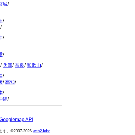
宮城
/
玉
/
川
/
井
/
重
/
府
/
兵庫
/
奈良
/
和歌山
/
島
/
媛
/
高知
/
本
/
沖縄
/
 Googlemap API
©2007-2026
web2-labo