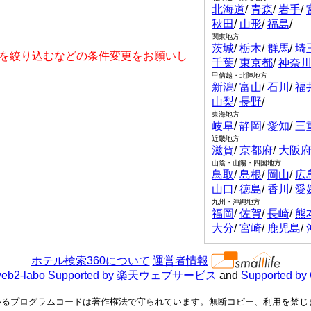
北海道
/
青森
/
岩手
/
秋田
/
山形
/
福島
/
関東地方
茨城
/
栃木
/
群馬
/
埼
を絞り込むなどの条件変更をお願いし
千葉
/
東京都
/
神奈
甲信越・北陸地方
新潟
/
富山
/
石川
/
福
山梨
/
長野
/
東海地方
岐阜
/
静岡
/
愛知
/
三
近畿地方
滋賀
/
京都府
/
大阪
山陰・山陽・四国地方
鳥取
/
島根
/
岡山
/
広
山口
/
徳島
/
香川
/
愛
九州・沖縄地方
福岡
/
佐賀
/
長崎
/
熊
大分
/
宮崎
/
鹿児島
/
ホテル検索360について
運営者情報
eb2-labo
Supported by 楽天ウェブサービス
and
Supported by
るプログラムコードは著作権法で守られています。無断コピー、利用を禁じます。