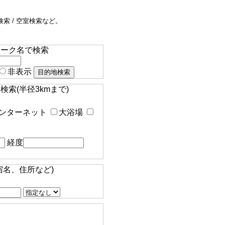
索 / 空室検索など。
マーク名で検索
非表示
索(半径3kmまで)
ンターネット
大浴場
経度
宿名、住所など)