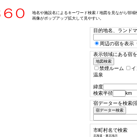
地名や施設名によるキーワード検索 / 地図を見ながら領域検
画像がポップアップ拡大して見やすい。
目的地名、ランド
周辺の宿を表示
表示領域にある宿を検
禁煙ルーム
イ
温泉
緯度
検索半径
km
宿データーを検索(
市町村名で検索
北海道・東北地方