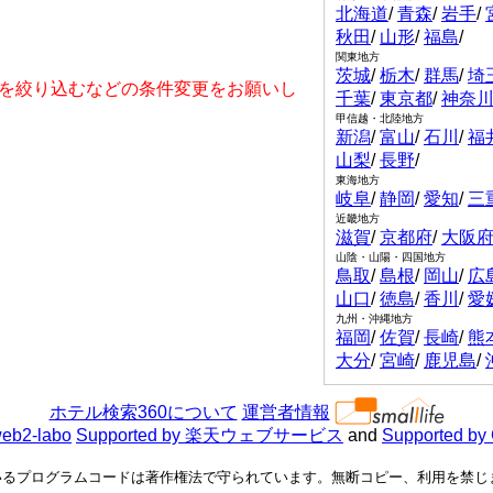
北海道
/
青森
/
岩手
/
秋田
/
山形
/
福島
/
関東地方
茨城
/
栃木
/
群馬
/
埼
を絞り込むなどの条件変更をお願いし
千葉
/
東京都
/
神奈
甲信越・北陸地方
新潟
/
富山
/
石川
/
福
山梨
/
長野
/
東海地方
岐阜
/
静岡
/
愛知
/
三
近畿地方
滋賀
/
京都府
/
大阪
山陰・山陽・四国地方
鳥取
/
島根
/
岡山
/
広
山口
/
徳島
/
香川
/
愛
九州・沖縄地方
福岡
/
佐賀
/
長崎
/
熊
大分
/
宮崎
/
鹿児島
/
ホテル検索360について
運営者情報
eb2-labo
Supported by 楽天ウェブサービス
and
Supported by
るプログラムコードは著作権法で守られています。無断コピー、利用を禁じます。