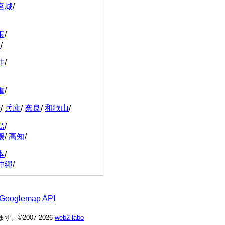
宮城
/
玉
/
川
/
井
/
重
/
府
/
兵庫
/
奈良
/
和歌山
/
島
/
媛
/
高知
/
本
/
沖縄
/
 Googlemap API
©2007-2026
web2-labo