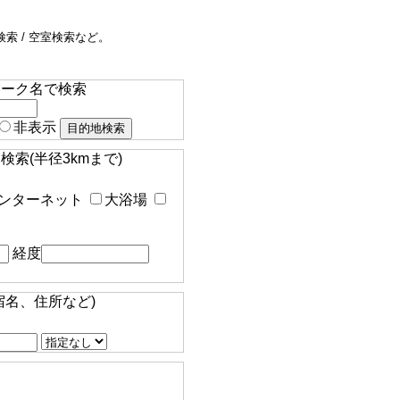
索 / 空室検索など。
マーク名で検索
非表示
索(半径3kmまで)
ンターネット
大浴場
経度
宿名、住所など)