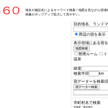
地名や施設名によるキーワード検索 / 地図を見ながら領域検
画像がポップアップ拡大して見やすい。
目的地名、ランド
周辺の宿を表示
表示領域にある宿を検
禁煙ルーム
イ
温泉
緯度
検索半径
km
宿データーを検索(
市町村名で検索
北海道・東北地方