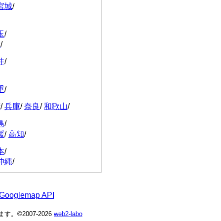
宮城
/
玉
/
川
/
井
/
重
/
府
/
兵庫
/
奈良
/
和歌山
/
島
/
媛
/
高知
/
本
/
沖縄
/
 Googlemap API
©2007-2026
web2-labo