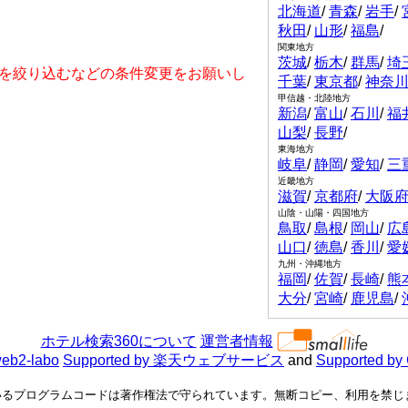
北海道
/
青森
/
岩手
/
秋田
/
山形
/
福島
/
関東地方
茨城
/
栃木
/
群馬
/
埼
を絞り込むなどの条件変更をお願いし
千葉
/
東京都
/
神奈
甲信越・北陸地方
新潟
/
富山
/
石川
/
福
山梨
/
長野
/
東海地方
岐阜
/
静岡
/
愛知
/
三
近畿地方
滋賀
/
京都府
/
大阪
山陰・山陽・四国地方
鳥取
/
島根
/
岡山
/
広
山口
/
徳島
/
香川
/
愛
九州・沖縄地方
福岡
/
佐賀
/
長崎
/
熊
大分
/
宮崎
/
鹿児島
/
ホテル検索360について
運営者情報
eb2-labo
Supported by 楽天ウェブサービス
and
Supported by
るプログラムコードは著作権法で守られています。無断コピー、利用を禁じます。