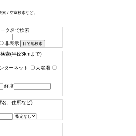
索 / 空室検索など。
マーク名で検索
非表示
索(半径3kmまで)
ンターネット
大浴場
経度
宿名、住所など)