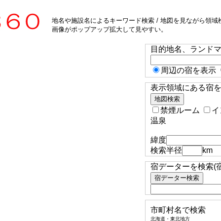
地名や施設名によるキーワード検索 / 地図を見ながら領域検
画像がポップアップ拡大して見やすい。
目的地名、ランド
周辺の宿を表示
表示領域にある宿を検
禁煙ルーム
イ
温泉
緯度
検索半径
km
宿データーを検索(
市町村名で検索
北海道・東北地方