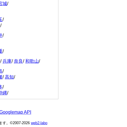
宮城
/
玉
/
川
/
井
/
重
/
府
/
兵庫
/
奈良
/
和歌山
/
島
/
媛
/
高知
/
本
/
沖縄
/
 Googlemap API
©2007-2026
web2-labo