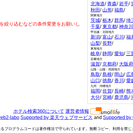
北海道
/
青森
/
岩手
/
秋田
/
山形
/
福島
/
関東地方
茨城
/
栃木
/
群馬
/
埼
を絞り込むなどの条件変更をお願いし
千葉
/
東京都
/
神奈
甲信越・北陸地方
新潟
/
富山
/
石川
/
福
山梨
/
長野
/
東海地方
岐阜
/
静岡
/
愛知
/
三
近畿地方
滋賀
/
京都府
/
大阪
山陰・山陽・四国地方
鳥取
/
島根
/
岡山
/
広
山口
/
徳島
/
香川
/
愛
九州・沖縄地方
福岡
/
佐賀
/
長崎
/
熊
大分
/
宮崎
/
鹿児島
/
ホテル検索360について
運営者情報
eb2-labo
Supported by 楽天ウェブサービス
and
Supported by
るプログラムコードは著作権法で守られています。無断コピー、利用を禁じます。