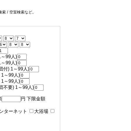
索 / 空室検索など。
～99人)
～99人)
付) 1～99人)
1～99人)
1～99人)
不要) 1～99人)
額
円 下限金額
ンターネット
大浴場
食