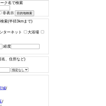
マーク名で検索
非表示
索(半径3kmまで)
ンターネット
大浴場
経度
宿名、住所など)
宮城
/
玉
/