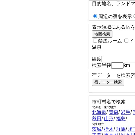
目的地名、ランド
周辺の宿を表示
表示領域にある宿を検
禁煙ルーム
イ
温泉
緯度
検索半径
km
宿データーを検索(
市町村名で検索
北海道・東北地方
北海道
/
青森
/
岩手
/
秋田
/
山形
/
福島
/
関東地方
茨城
/
栃木
/
群馬
/
埼