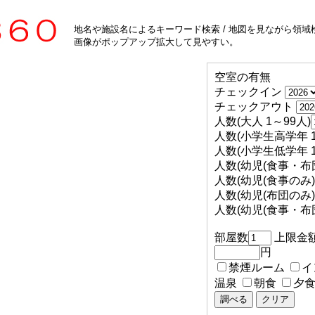
地名や施設名によるキーワード検索 / 地図を見ながら領域検
画像がポップアップ拡大して見やすい。
空室の有無
チェックイン
チェックアウト
人数(大人 1～99人)
人数(小学生高学年 1
人数(小学生低学年 1
人数(幼児(食事・布団
人数(幼児(食事のみ) 
人数(幼児(布団のみ) 
人数(幼児(食事・布団
部屋数
上限金
円
禁煙ルーム
イ
温泉
朝食
夕