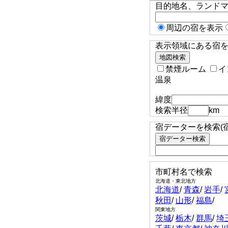
目的地名、ランド
周辺の宿を表示
表示領域にある宿を検
禁煙ルーム
イ
温泉
緯度
検索半径
km
宿データーを検索(
市町村名で検索
北海道・東北地方
北海道
/
青森
/
岩手
/
秋田
/
山形
/
福島
/
関東地方
茨城
/
栃木
/
群馬
/
埼