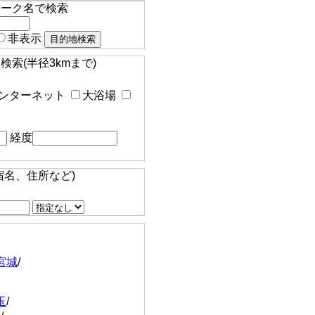
マーク名で検索
非表示
索(半径3kmまで)
ンターネット
大浴場
経度
宿名、住所など)
宮城
/
玉
/