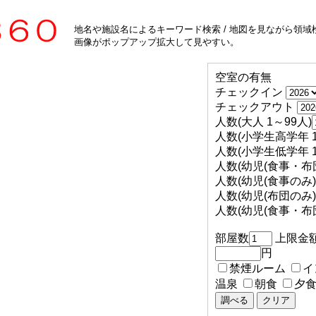
地名や施設名によるキーワード検索 / 地図を見ながら領域検
画像がポップアップ拡大して見やすい。
空室の有無
チェックイン
チェックアウト
人数(大人 1～99人)
人数(小学生高学年 1
人数(小学生低学年 1
人数(幼児(食事・布団
人数(幼児(食事のみ) 
人数(幼児(布団のみ) 
人数(幼児(食事・布団
部屋数
上限金
円
禁煙ルーム
イ
温泉
朝食
夕