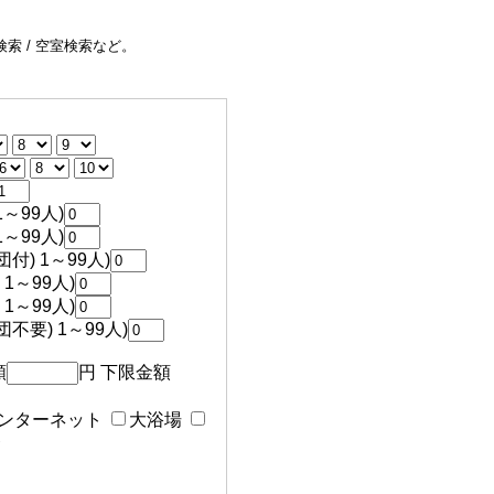
索 / 空室検索など。
～99人)
～99人)
付) 1～99人)
1～99人)
1～99人)
不要) 1～99人)
額
円 下限金額
ンターネット
大浴場
食