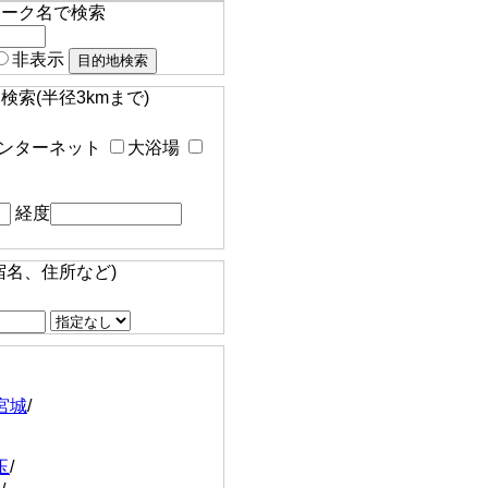
マーク名で検索
非表示
索(半径3kmまで)
ンターネット
大浴場
経度
宿名、住所など)
宮城
/
玉
/