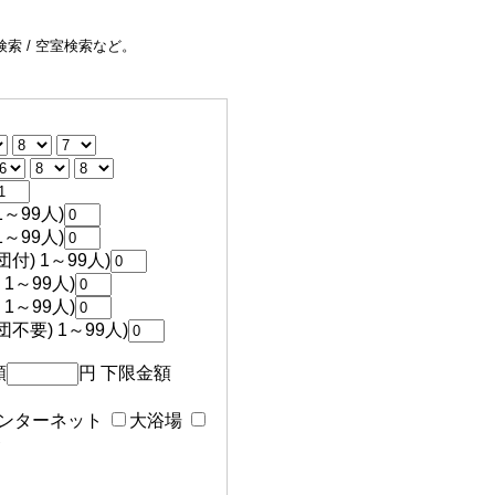
索 / 空室検索など。
～99人)
～99人)
付) 1～99人)
1～99人)
1～99人)
不要) 1～99人)
額
円 下限金額
ンターネット
大浴場
食