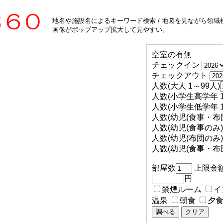
地名や施設名によるキーワード検索 / 地図を見ながら領域検
画像がポップアップ拡大して見やすい。
空室の有無
チェックイン
チェックアウト
人数(大人 1～99人)
人数(小学生高学年 1
人数(小学生低学年 1
人数(幼児(食事・布団
人数(幼児(食事のみ) 
人数(幼児(布団のみ) 
人数(幼児(食事・布団
部屋数
上限金
円
禁煙ルーム
イ
温泉
朝食
夕