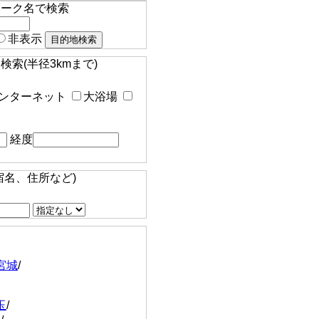
マーク名で検索
非表示
索(半径3kmまで)
ンターネット
大浴場
経度
宿名、住所など)
宮城
/
玉
/