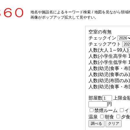
地名や施設名によるキーワード検索 / 地図を見ながら領域検
画像がポップアップ拡大して見やすい。
空室の有無
チェックイン
チェックアウト
人数(大人 1～99人)
人数(小学生高学年 1
人数(小学生低学年 1
人数(幼児(食事・布団
人数(幼児(食事のみ) 
人数(幼児(布団のみ) 
人数(幼児(食事・布団
部屋数
上限金
円
禁煙ルーム
イ
温泉
朝食
夕