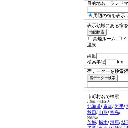
目的地名、ランド
周辺の宿を表示
表示領域にある宿を検
禁煙ルーム
イ
温泉
緯度
検索半径
km
宿データーを検索(
市町村名で検索
北海道・東北地方
北海道
/
青森
/
岩手
/
秋田
/
山形
/
福島
/
関東地方
茨城
/
栃木
/
群馬
/
埼