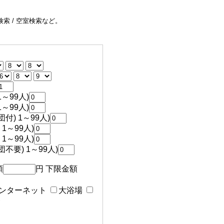
索 / 空室検索など。
～99人)
～99人)
付) 1～99人)
1～99人)
1～99人)
不要) 1～99人)
額
円 下限金額
ンターネット
大浴場
食