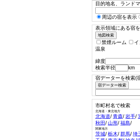
目的地名、ランド
周辺の宿を表示
表示領域にある宿を検
禁煙ルーム
イ
温泉
緯度
検索半径
km
宿データーを検索(
市町村名で検索
北海道・東北地方
北海道
/
青森
/
岩手
/
秋田
/
山形
/
福島
/
関東地方
茨城
/
栃木
/
群馬
/
埼