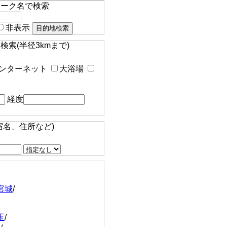
マーク名で検索
非表示
索(半径3kmまで)
ンターネット
大浴場
経度
宿名、住所など)
宮城
/
玉
/