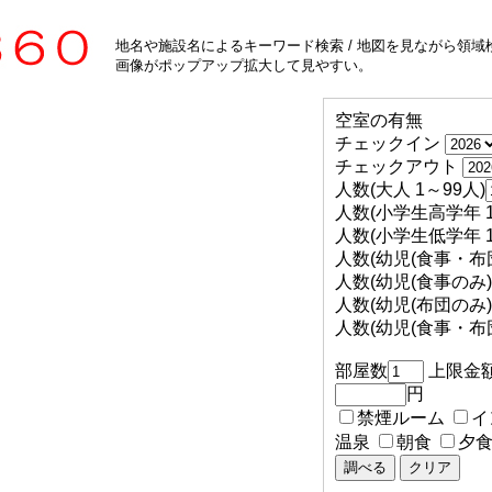
地名や施設名によるキーワード検索 / 地図を見ながら領域検
画像がポップアップ拡大して見やすい。
空室の有無
チェックイン
チェックアウト
人数(大人 1～99人)
人数(小学生高学年 1
人数(小学生低学年 1
人数(幼児(食事・布団
人数(幼児(食事のみ) 
人数(幼児(布団のみ) 
人数(幼児(食事・布団
部屋数
上限金
円
禁煙ルーム
イ
温泉
朝食
夕