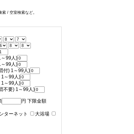
索 / 空室検索など。
～99人)
～99人)
付) 1～99人)
1～99人)
1～99人)
不要) 1～99人)
額
円 下限金額
ンターネット
大浴場
食