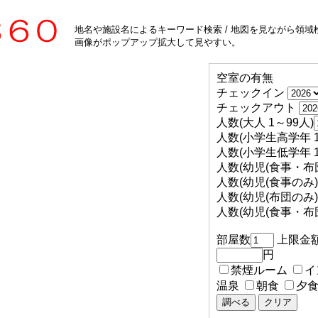
地名や施設名によるキーワード検索 / 地図を見ながら領域検
画像がポップアップ拡大して見やすい。
空室の有無
チェックイン
チェックアウト
人数(大人 1～99人)
人数(小学生高学年 1
人数(小学生低学年 1
人数(幼児(食事・布団
人数(幼児(食事のみ) 
人数(幼児(布団のみ) 
人数(幼児(食事・布団
部屋数
上限金
円
禁煙ルーム
イ
温泉
朝食
夕