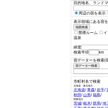
目的地名、ランド
周辺の宿を表示
表示領域にある宿を検
禁煙ルーム
イ
温泉
緯度
検索半径
km
宿データーを検索(
市町村名で検索
北海道・東北地方
北海道
/
青森
/
岩手
/
秋田
/
山形
/
福島
/
関東地方
茨城
/
栃木
/
群馬
/
埼