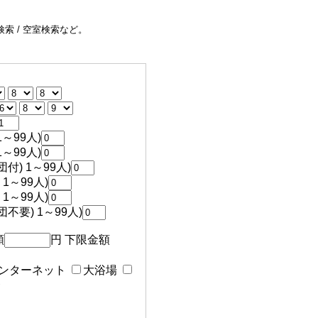
索 / 空室検索など。
～99人)
～99人)
付) 1～99人)
1～99人)
1～99人)
不要) 1～99人)
額
円 下限金額
ンターネット
大浴場
食