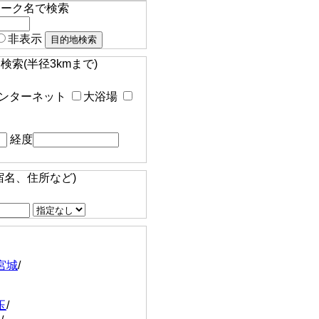
マーク名で検索
非表示
索(半径3kmまで)
ンターネット
大浴場
経度
宿名、住所など)
宮城
/
玉
/