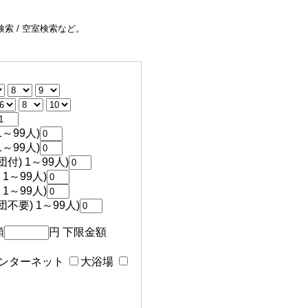
索 / 空室検索など。
～99人)
～99人)
付) 1～99人)
1～99人)
1～99人)
不要) 1～99人)
額
円 下限金額
ンターネット
大浴場
食