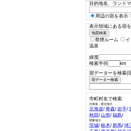
目的地名、ランド
周辺の宿を表示
表示領域にある宿を検
禁煙ルーム
イ
温泉
緯度
検索半径
km
宿データーを検索(
市町村名で検索
北海道・東北地方
北海道
/
青森
/
岩手
/
秋田
/
山形
/
福島
/
関東地方
茨城
/
栃木
/
群馬
/
埼