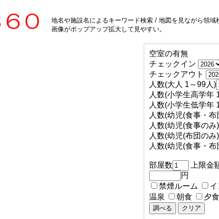
地名や施設名によるキーワード検索 / 地図を見ながら領域検
画像がポップアップ拡大して見やすい。
空室の有無
チェックイン
チェックアウト
人数(大人 1～99人)
人数(小学生高学年 1
人数(小学生低学年 1
人数(幼児(食事・布団
人数(幼児(食事のみ) 
人数(幼児(布団のみ) 
人数(幼児(食事・布団
部屋数
上限金
円
禁煙ルーム
イ
温泉
朝食
夕