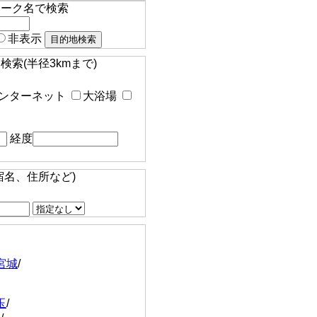
マーク名で検索
非表示
索(半径3kmまで)
ンターネット
大浴場
経度
宿名、住所など)
宮城
/
玉
/