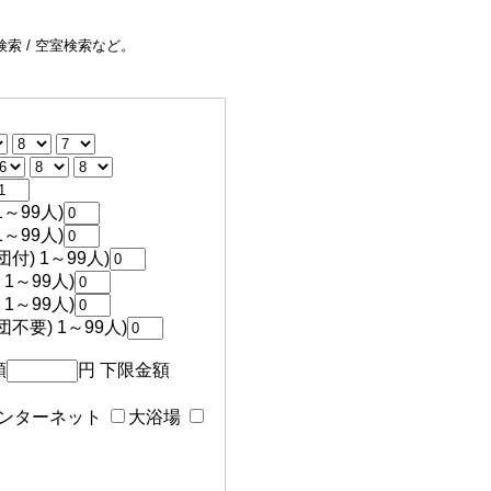
索 / 空室検索など。
～99人)
～99人)
付) 1～99人)
1～99人)
1～99人)
不要) 1～99人)
額
円 下限金額
ンターネット
大浴場
食