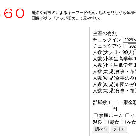
地名や施設名によるキーワード検索 / 地図を見ながら領域検
画像がポップアップ拡大して見やすい。
空室の有無
チェックイン
チェックアウト
人数(大人 1～99人)
人数(小学生高学年 1
人数(小学生低学年 1
人数(幼児(食事・布団
人数(幼児(食事のみ) 
人数(幼児(布団のみ) 
人数(幼児(食事・布団
部屋数
上限金
円
禁煙ルーム
イ
温泉
朝食
夕