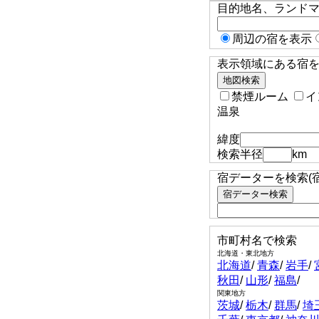
目的地名、ランド
周辺の宿を表示
表示領域にある宿を検
禁煙ルーム
イ
温泉
緯度
検索半径
km
宿データーを検索(
市町村名で検索
北海道・東北地方
北海道
/
青森
/
岩手
/
秋田
/
山形
/
福島
/
関東地方
茨城
/
栃木
/
群馬
/
埼