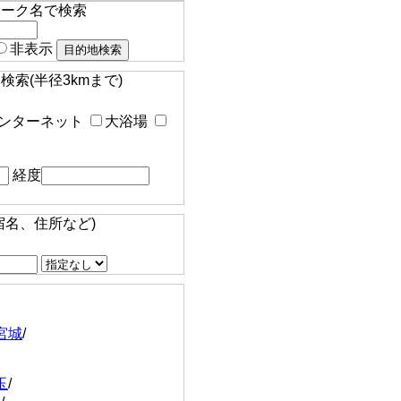
マーク名で検索
非表示
索(半径3kmまで)
ンターネット
大浴場
経度
宿名、住所など)
宮城
/
玉
/