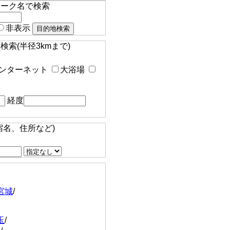
マーク名で検索
非表示
索(半径3kmまで)
ンターネット
大浴場
経度
宿名、住所など)
宮城
/
玉
/