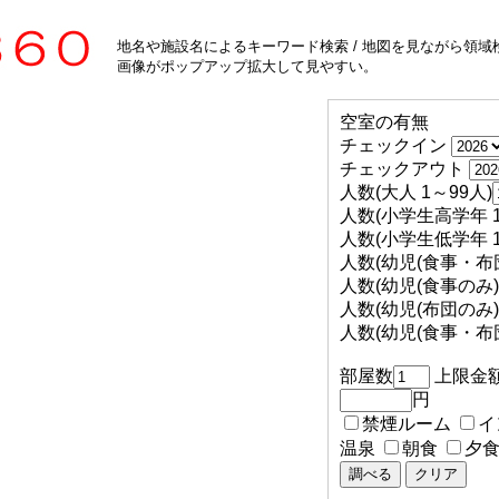
地名や施設名によるキーワード検索 / 地図を見ながら領域検
画像がポップアップ拡大して見やすい。
空室の有無
チェックイン
チェックアウト
人数(大人 1～99人)
人数(小学生高学年 1
人数(小学生低学年 1
人数(幼児(食事・布団
人数(幼児(食事のみ) 
人数(幼児(布団のみ) 
人数(幼児(食事・布団
部屋数
上限金
円
禁煙ルーム
イ
温泉
朝食
夕