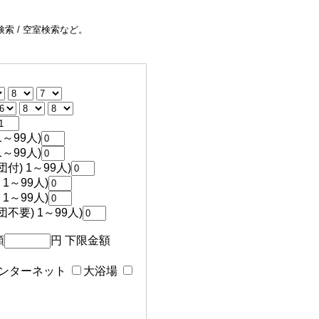
索 / 空室検索など。
～99人)
～99人)
付) 1～99人)
1～99人)
1～99人)
不要) 1～99人)
額
円 下限金額
ンターネット
大浴場
食