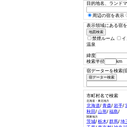
目的地名、ランド
周辺の宿を表示
表示領域にある宿を検
禁煙ルーム
イ
温泉
緯度
検索半径
km
宿データーを検索(
市町村名で検索
北海道・東北地方
北海道
/
青森
/
岩手
/
秋田
/
山形
/
福島
/
関東地方
茨城
/
栃木
/
群馬
/
埼