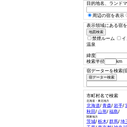
目的地名、ランド
周辺の宿を表示
表示領域にある宿を検
禁煙ルーム
イ
温泉
緯度
検索半径
km
宿データーを検索(
市町村名で検索
北海道・東北地方
北海道
/
青森
/
岩手
/
秋田
/
山形
/
福島
/
関東地方
茨城
/
栃木
/
群馬
/
埼