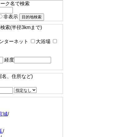
マーク名で検索
非表示
索(半径3kmまで)
ンターネット
大浴場
経度
宿名、住所など)
宮城
/
玉
/