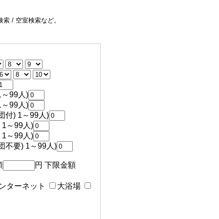
索 / 空室検索など。
～99人)
～99人)
付) 1～99人)
1～99人)
1～99人)
不要) 1～99人)
額
円 下限金額
ンターネット
大浴場
食