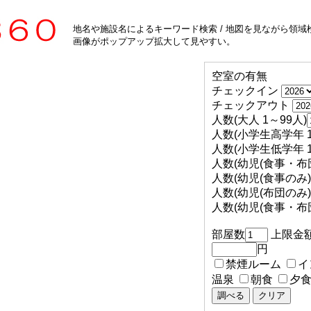
地名や施設名によるキーワード検索 / 地図を見ながら領域検
画像がポップアップ拡大して見やすい。
空室の有無
チェックイン
チェックアウト
人数(大人 1～99人)
人数(小学生高学年 1
人数(小学生低学年 1
人数(幼児(食事・布団
人数(幼児(食事のみ) 
人数(幼児(布団のみ) 
人数(幼児(食事・布団
部屋数
上限金
円
禁煙ルーム
イ
温泉
朝食
夕