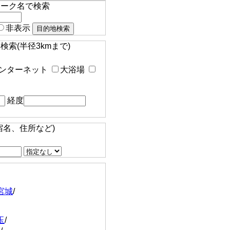
マーク名で検索
非表示
索(半径3kmまで)
ンターネット
大浴場
経度
宿名、住所など)
宮城
/
玉
/