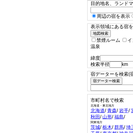
目的地名、ランド
周辺の宿を表示
表示領域にある宿を検
禁煙ルーム
イ
温泉
緯度
検索半径
km
宿データーを検索(
市町村名で検索
北海道・東北地方
北海道
/
青森
/
岩手
/
秋田
/
山形
/
福島
/
関東地方
茨城
/
栃木
/
群馬
/
埼