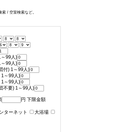
索 / 空室検索など。
～99人)
～99人)
付) 1～99人)
1～99人)
1～99人)
不要) 1～99人)
額
円 下限金額
ンターネット
大浴場
食