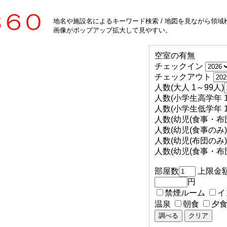
地名や施設名によるキーワード検索 / 地図を見ながら領域検
画像がポップアップ拡大して見やすい。
空室の有無
チェックイン
チェックアウト
人数(大人 1～99人)
人数(小学生高学年 1
人数(小学生低学年 1
人数(幼児(食事・布団
人数(幼児(食事のみ) 
人数(幼児(布団のみ) 
人数(幼児(食事・布団
部屋数
上限金
円
禁煙ルーム
イ
温泉
朝食
夕